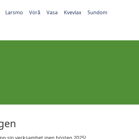
Larsmo
Vörå
Vasa
Kvevlax
Sundom
gen
upp sin verksamhet igen hösten 2025!