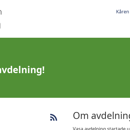
Kåren
avdelning!
Om avdelnin
Vasa avdelning startade 