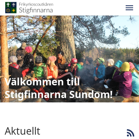
Välkommen till
Stigfinnarna Sundom!
Aktuellt