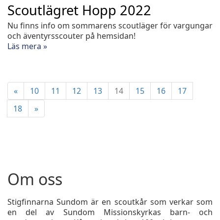
Scoutlägret Hopp 2022
Nu finns info om sommarens scoutläger för vargungar
och äventyrsscouter på hemsidan!
Läs mera »
«
10
11
12
13
14
15
16
17
18
»
Om oss
Stigfinnarna Sundom är en scoutkår som verkar som
en del av Sundom Missionskyrkas barn- och