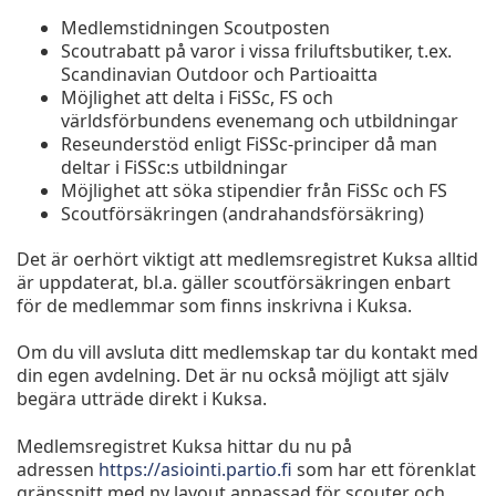
Medlemstidningen Scoutposten
Scoutrabatt på varor i vissa friluftsbutiker, t.ex.
Scandinavian Outdoor och Partioaitta
Möjlighet att delta i FiSSc, FS och
världsförbundens evenemang och utbildningar
Reseunderstöd enligt FiSSc-principer då man
deltar i FiSSc:s utbildningar
Möjlighet att söka stipendier från FiSSc och FS
Scoutförsäkringen (andrahandsförsäkring)
Det är oerhört viktigt att medlemsregistret Kuksa alltid
är uppdaterat, bl.a. gäller scoutförsäkringen enbart
för de medlemmar som finns inskrivna i Kuksa.
Om du vill avsluta ditt medlemskap tar du kontakt med
din egen avdelning. Det är nu också möjligt att själv
begära utträde direkt i Kuksa.
Medlemsregistret Kuksa hittar du nu på
adressen
https://asiointi.partio.fi
som har ett förenklat
gränssnitt med ny layout anpassad för scouter och