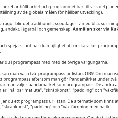
 lägret är hållbarhet och programmet har till viss del plane
ällning av de globala målen för hållbar utveckling).
rågor blir det traditionellt scoutlägerliv med bl.a. surrning
ng, andakt, lägerbål och gemenskap.
Anmälan sker via Kuk
ch spejarscout har du möjlighet att önska vilket programpas
.
tar du i programpass med med de övriga vargungarna.
t
kan man välja två programpass ur listan. OBS! Om man v
ett programpass eftersom man gör Pandamärket under tv
 när man väljer pandamärket som programpass. De andra a
an är "hållbar mat ute", "skräpkonst", "paddling" och "växtf
ljer du ett programpass ur listan. De alternativ som finns at
", "skräpkonst", "paddling" och "växtfärgning med batik".
deltar du i program för explorerscouterna. Om du till störs