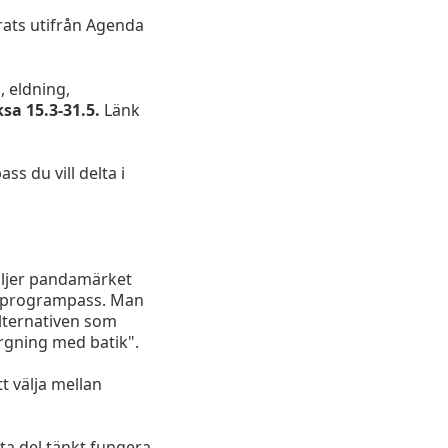
rats utifrån Agenda
, eldning,
sa 15.3-31.5.
Länk
s du vill delta i
äljer pandamärket
å programpass. Man
lternativen som
ärgning med batik".
t välja mellan
ta del tänkt fungera