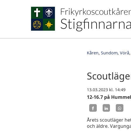
Kåren
Sundom
Vörå
Scoutläge
13.03.2023
kl. 14:49
12-16.7 på Humme
Årets scoutläger he
och äldre. Vargungar