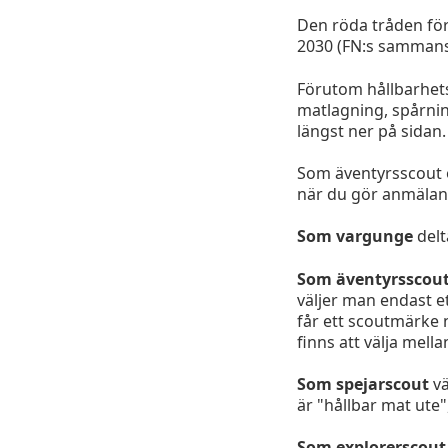
Den röda tråden för
2030 (FN:s sammanst
Förutom hållbarhetsf
matlagning, spårni
längst ner på sidan.
Som äventyrsscout o
när du gör anmälan
Som vargunge
del
Som äventyrsscou
väljer man endast 
får ett scoutmärke
finns att välja mell
Som spejarscout
vä
är "hållbar mat ute
Som explorerscout