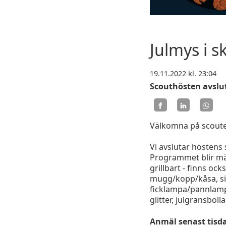
Julmys i 
19.11.2022
kl. 23:04
Scouthösten avslut
Välkomna på scoute
Vi avslutar höstens 
Programmet blir mär
grillbart - finns o
mugg/kopp/kåsa, sit
ficklampa/pannlampa/
glitter, julgransbol
Anmäl senast tisda