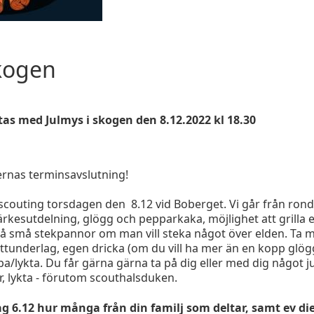
skogen
as med Julmys i skogen den 8.12.2022 kl 18.30
rnas terminsavslutning!
scouting torsdagen den 8.12 vid Boberget. Vi går från ronde
kesutdelning, glögg och pepparkaka, möjlighet att grilla
ckså små stekpannor om man vill steka något över elden. Ta
tunderlag, egen dricka (om du vill ha mer än en kopp glög
lykta. Du får gärna gärna ta på dig eller med dig något jul
lar, lykta - förutom scouthalsduken.
g 6.12 hur många från din familj som deltar, samt ev die