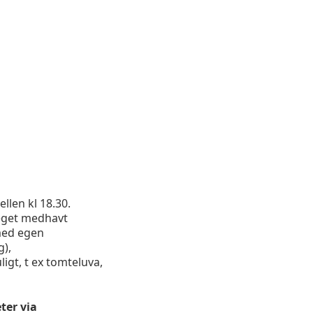
llen kl 18.30.
 eget medhavt
 med egen
g),
igt, t ex tomteluva,
ter via