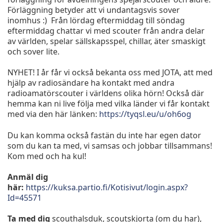
Förläggning betyder att vi undantagsvis sover
inomhus :) Från lördag eftermiddag till söndag
eftermiddag chattar vi med scouter från andra delar
av världen, spelar sällskapsspel, chillar, äter smaskigt
och sover lite.
NYHET! I år får vi också bekanta oss med JOTA, att med
hjälp av radiosändare ha kontakt med andra
radioamatörscouter i världens olika hörn! Också där
hemma kan ni live följa med vilka länder vi får kontakt
med via den här länken:
https://tyqsl.eu/u/oh6og
Du kan komma också fastän du inte har egen dator
som du kan ta med, vi samsas och jobbar tillsammans!
Kom med och ha kul!
Anmäl dig
här:
https://kuksa.partio.fi/Kotisivut/login.aspx?
Id=45571
Ta med dig
scouthalsduk, scoutskjorta (om du har),