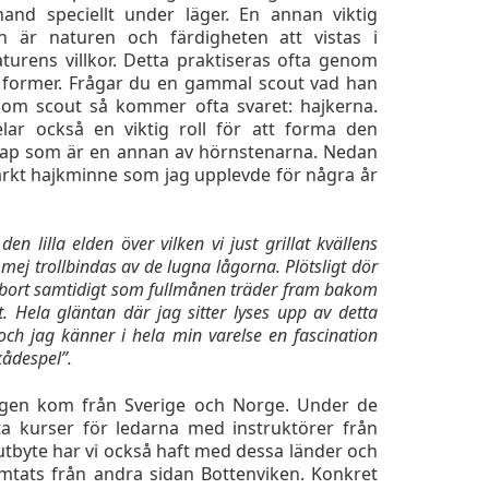
hand speciellt under läger. En annan viktig
n är naturen och färdigheten att vistas i
turens villkor. Detta praktiseras ofta genom
ka former. Frågar du en gammal scout vad han
 som scout så kommer ofta svaret: hajkerna.
lar också en viktig roll för att forma den
ap som är en annan av hörnstenarna. Nedan
tarkt hajkminne som jag upplevde för några år
den lilla elden över vilken vi just grillat kvällens
r mej trollbindas av de lugna lågorna. Plötsligt dör
 bort samtidigt som fullmånen träder fram bakom
t. Hela gläntan där jag sitter lyses upp av detta
och jag känner i hela min varelse en fascination
kådespel”.
ingen kom från Sverige och Norge. Under de
ta kurser för ledarna med instruktörer från
tbyte har vi också haft med dessa länder och
mtats från andra sidan Bottenviken. Konkret