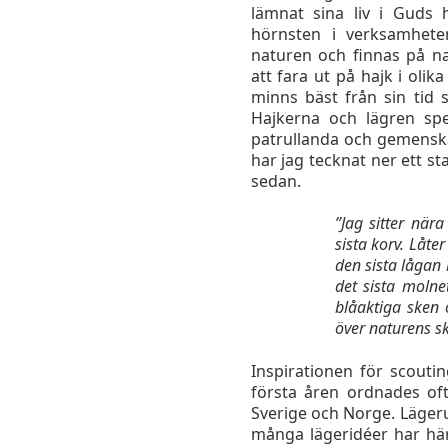
lämnat sina liv i Guds 
hörnsten i verksamhete
naturen och finnas på na
att fara ut på hajk i oli
minns bäst från sin tid
Hajkerna och lägren spe
patrullanda och gemensk
har jag tecknat ner ett s
sedan.
”Jag sitter nära 
sista korv. Låte
den sista lågan
det sista molne
blåaktiga sken 
över naturens s
Inspirationen för scout
första åren ordnades of
Sverige och Norge. Lägeru
många lägeridéer har hä