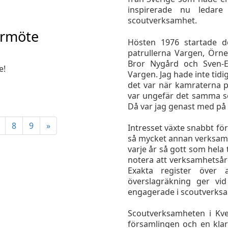
inspirerade nu ledare
scoutverksamhet.
vårmöte
Hösten 1976 startade de
patrullerna Vargen, Örn
Bror Nygård och Sven-Er
e!
Vargen. Jag hade inte tidi
det var när kamraterna p
var ungefär det samma s
Då var jag genast med på
8
9
»
Intresset växte snabbt fö
så mycket annan verksamhe
varje år så gott som hela
notera att verksamhetsår
Exakta register över 
överslagräkning ger vi
engagerade i scoutverksa
Scoutverksamheten i Kvev
församlingen och en kla