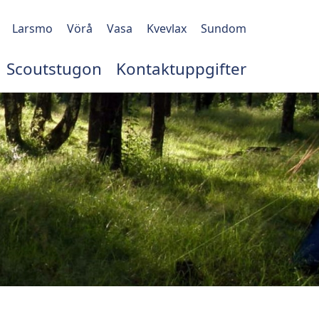
Larsmo
Vörå
Vasa
Kvevlax
Sundom
Scoutstugon
Kontaktuppgifter