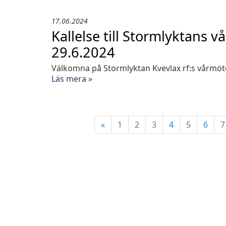
17.06.2024
Kallelse till Stormlyktans 
29.6.2024
Välkomna på Stormlyktan Kvevlax rf:s vårmöt
Läs mera »
«
1
2
3
4
5
6
7