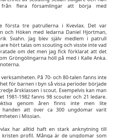
 från flera församlingar att börja med
 första tre patrullerna i Kvevlax. Det var
en och Höken med ledarna Daniel Hjortman,
ik Svahn. Jag blev själv medlem i patrull
gare hört talas om scouting och visste inte vad
ratade om det men jag fick förklarat att det
om Gröngölingarna höll på med i Kalle Anka.
 noterna.
r verksamheten. På 70- och 80-talen fanns inte
t för barnen i byn så vissa perioder började
 tredje årsklassen i scout. Exempelvis kan man
et 1981-1982 fanns 98 scouter och 21 ledare.
aktiva genom åren finns inte men lite
d handen att över ca 300 ungdomar varit
mheten i Missian.
lax har alltid haft en stark anknytning till
r kristen profil. Många är de ungdomar som