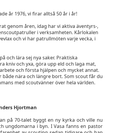
e år 1976, vi firar alltså 50 år i år!
erat genom åren, idag har vi aktiva äventyrs-,
xenscoutpatruller i verksamheten. Kårlokalen
vevlax och vi har patrullmöten varje vecka, i
å och lära sej nya saker. Praktiska
ra kniv och yxa, göra upp eld och laga mat,
marbete och första hjälpen och mycket annat.
er både nära och längre bort. Som scout får du
sammans med scoutvänner över hela världen.
 Anders Hjortman
an på 70-talet byggt en ny kyrka och ville nu
ch ungdomarna i byn. I Vasa fanns en pastor
farenhet av scouting sedan tidigare och han