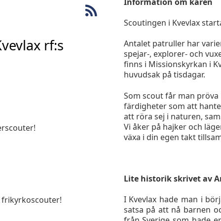
Information om kåren
Scoutingen i Kvevlax startad
evlax rf:s
Antalet patruller har vari
spejar-, explorer- och vu
finns i Missionskyrkan i K
huvudsak på tisdagar.
Som scout får man pröva p
färdigheter som att hante
att röra sej i naturen, sa
Vi åker på hajker och läg
erscouter!
växa i din egen takt till
Lite historik skrivet av
I Kvevlax hade man i börj
frikyrkoscouter!
satsa på att nå barnen o
från Sverige som hade er