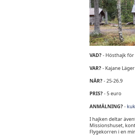
VAD?
- Hösthajk för
VAR?
- Kajane Läger
NÄR?
- 25-26.9
PRIS?
- 5 euro
ANMÄLNING?
-
kuk
I hajken deltar äve
Missionshuset, kont
Flygekorren i en mi