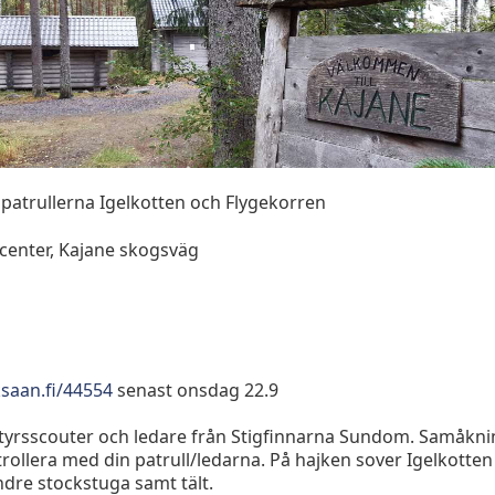
 patrullerna Igelkotten och Flygekorren
center, Kajane skogsväg
saan.fi/44554
senast onsdag 22.9
ntyrsscouter och ledare från Stigfinnarna Sundom. Samåkni
rollera med din patrull/ledarna. På hajken sover Igelkotten
ndre stockstuga samt tält.