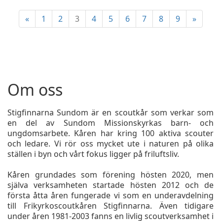
«
1
2
3
4
5
6
7
8
9
»
Om oss
Stigfinnarna Sundom är en scoutkår som verkar som
en del av Sundom Missionskyrkas barn- och
ungdomsarbete. Kåren har kring 100 aktiva scouter
och ledare. Vi rör oss mycket ute i naturen på olika
ställen i byn och vårt fokus ligger på friluftsliv.
Kåren grundades som förening hösten 2020, men
själva verksamheten startade hösten 2012 och de
första åtta åren fungerade vi som en underavdelning
till Frikyrkoscoutkåren Stigfinnarna. Även tidigare
under åren 1981-2003 fanns en livlig scoutverksamhet i