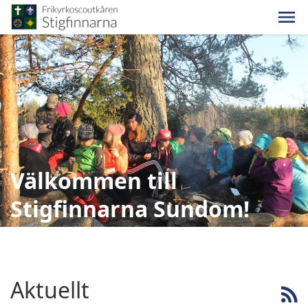
Välkommen till
Stigfinnarna Sundom!
Aktuellt